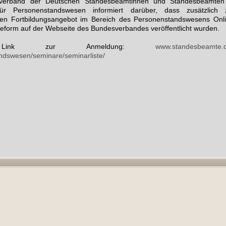
verband der Deutschen Standesbeamtinnen und Standesbeamten 
ür Personenstandswesen informiert darüber, dass zusätzlich 
chten Fortbildungsangebot im Bereich des Personenstandswesens Onl
form auf der Webseite des Bundesverbandes veröffentlicht wurden.
Link zur Anmeldung:
www.standesbeamte.
ndswesen/seminare/seminarliste/