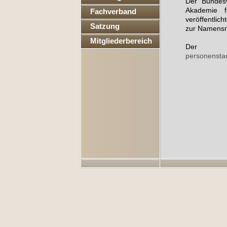
Der Bundes
Akademie f
Fachverband
veröffentli
Satzung
zur Namensre
Mitgliederbereich
Der 
personensta