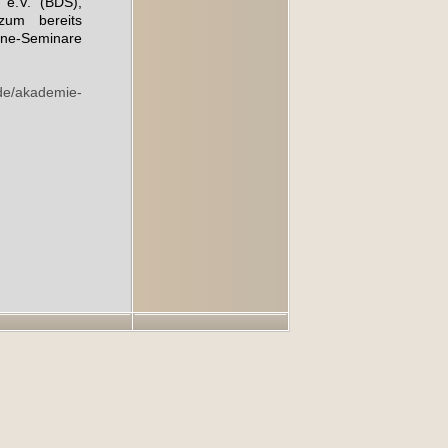
e.V. (BDS),
zum bereits
ine-Seminare
de/akademie-